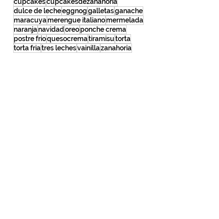
carrotcupcakes
cheesecake
cheesecakedeoreo
chocolate
chocotorta
cupcakes
cupcakesdezanahoria
dulce de leche
eggnog
galletas
ganache
maracuya
merengue italiano
mermelada
naranja
navidad
oreo
ponche crema
postre frio
quesocrema
tiramisu
torta
torta fria
tres leches
vainilla
zanahoria