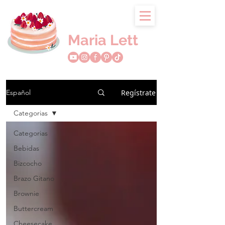
Maria Lett
Regístrate
Español
Categorias
Categorias
Bebidas
Bizcocho
Brazo Gitano
Brownie
Buttercream
Cheesecake