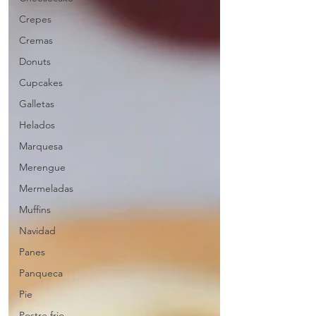
Crepes
Cremas
Donuts
Cupcakes
Galletas
Helados
Marquesa
Merengue
Mermeladas
Muffins
Navidad
Panes
Panqueca
Pie
Postre frio