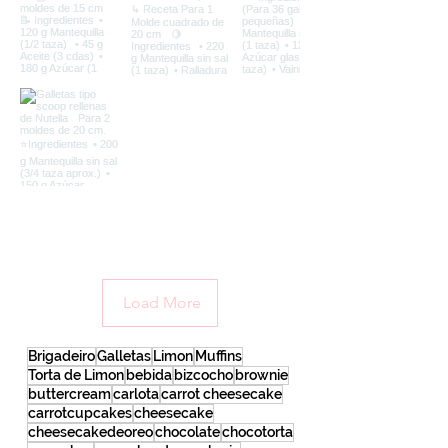
Load More
Brigadeiro
Galletas
Limon
Muffins
Torta de Limon
bebida
bizcocho
brownie
buttercream
carlota
carrot cheesecake