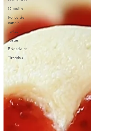
Quesillo
Rollos de
canela
Tartas
Tortas
Brigadeiro
Tiramisu