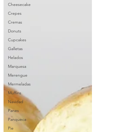
Cheesecake
Crepes
Cremas
Donuts
Cupcakes
Galletas
Helados
Marquesa
Merengue
Mermeladas
Muffins
Navidad
Panes
Panqueca
Pie