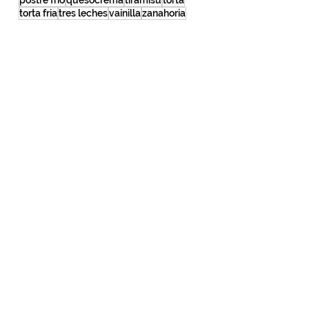
naranja
navidad
oreo
ponche crema
postre frio
quesocrema
tiramisu
torta
torta fria
tres leches
vainilla
zanahoria