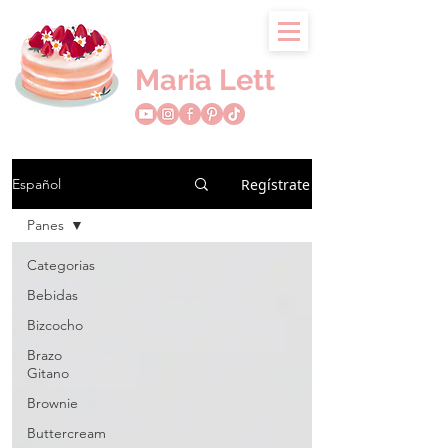
Maria Lett
Regístrate
Español
Panes
Categorias
Bebidas
Bizcocho
Brazo
Gitano
Brownie
Buttercream