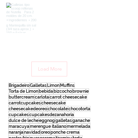
Load More
Brigadeiro
Galletas
Limon
Muffins
Torta de Limon
bebida
bizcocho
brownie
buttercream
carlota
carrot cheesecake
carrotcupcakes
cheesecake
cheesecakedeoreo
chocolate
chocotorta
cupcakes
cupcakesdezanahoria
dulce de leche
eggnog
galletas
ganache
maracuya
merengue italiano
mermelada