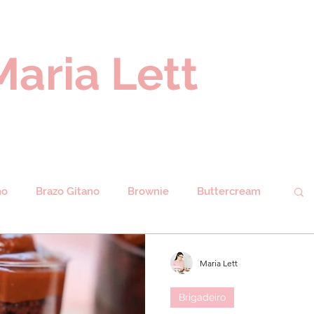
Maria Lett
ho
Brazo Gitano
Brownie
Buttercream
remas
Donuts
Cupcakes
Galletas
Maria Lett
Brigadeiro
erengue
Mermeladas
Muffins
Navidad