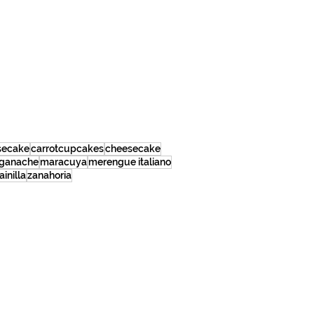
secake
carrotcupcakes
cheesecake
ganache
maracuya
merengue italiano
ainilla
zanahoria