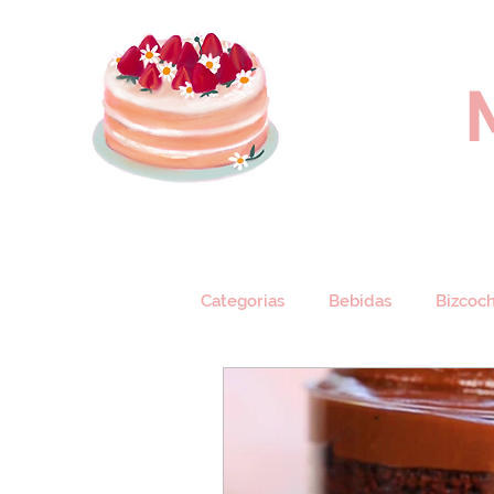
Categorias
Bebidas
Bizcoc
Cheesecake
Crepes
C
Helados
Marquesa
M