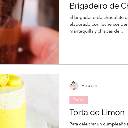
Brigadeiro de C
El brigadeiro de chocolate e
Postre frio
Quesillo
Rollos de canela
elaborado con leche conden
mantequilla y chispas de...
ro
Tiramisu
Maria Lett
Tortas
Torta de Limón
Para celebrar un cumpleaños 