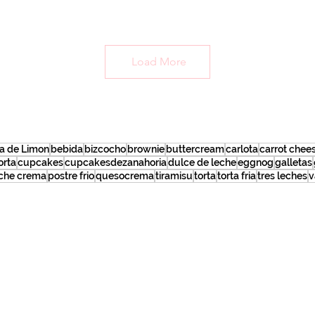
Load More
ta de Limon
bebida
bizcocho
brownie
buttercream
carlota
carrot chee
orta
cupcakes
cupcakesdezanahoria
dulce de leche
eggnog
galletas
che crema
postre frio
quesocrema
tiramisu
torta
torta fria
tres leches
v