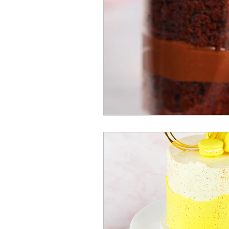
Panes
Panqueca
Pie
Tartas
Tortas
Brigadei