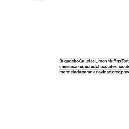
Brigadeiro
Galletas
Limon
Muffins
Tor
cheesecakedeoreo
chocolate
chocot
mermelada
naranja
navidad
oreo
pon