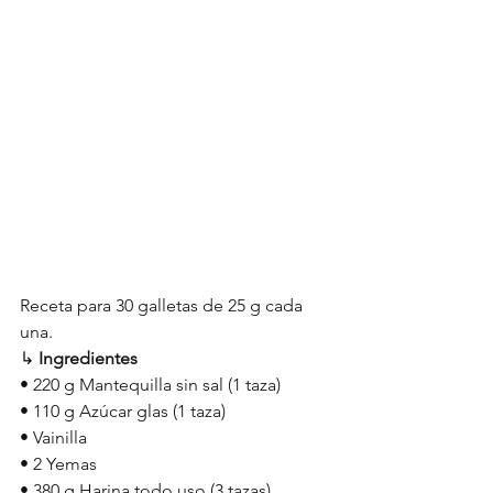
Receta para 30 galletas de 25 g cada 
una.
↳
 Ingredientes 
• 220 g Mantequilla sin sal (1 taza) 
• 110 g Azúcar glas (1 taza) 
• Vainilla 
• 2 Yemas 
• 380 g Harina todo uso (3 tazas) 