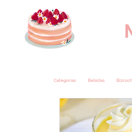
Categorias
Bebidas
Bizcoc
Cheesecake
Crepes
C
Helados
Marquesa
M