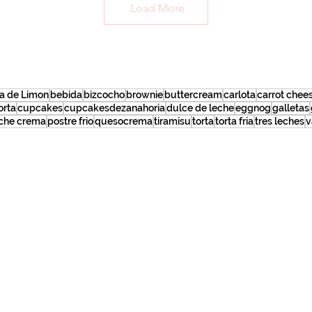
Load More
ta de Limon
bebida
bizcocho
brownie
buttercream
carlota
carrot chee
orta
cupcakes
cupcakesdezanahoria
dulce de leche
eggnog
galletas
che crema
postre frio
quesocrema
tiramisu
torta
torta fria
tres leches
v