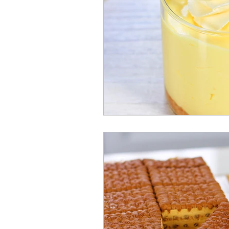
Panes
Panqueca
Pie
Tartas
Tortas
Brigadei