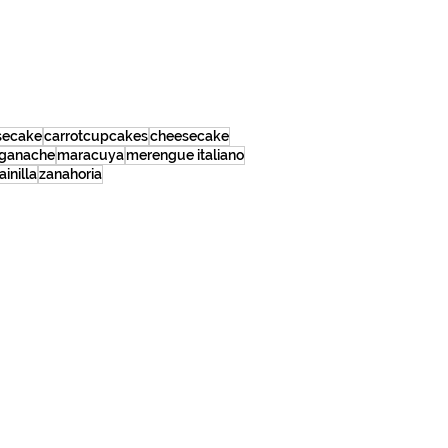
secake
carrotcupcakes
cheesecake
ganache
maracuya
merengue italiano
ainilla
zanahoria