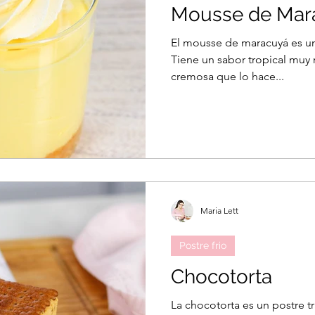
Mousse de Mar
El mousse de maracuyá es un 
Postre frio
Quesillo
Rollos de canela
Tiene un sabor tropical muy 
cremosa que lo hace...
ro
Tiramisu
Maria Lett
Postre frio
Chocotorta
La chocotorta es un postre t