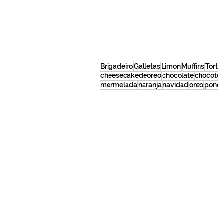
Brigadeiro
Galletas
Limon
Muffins
Tor
cheesecakedeoreo
chocolate
chocot
mermelada
naranja
navidad
oreo
pon