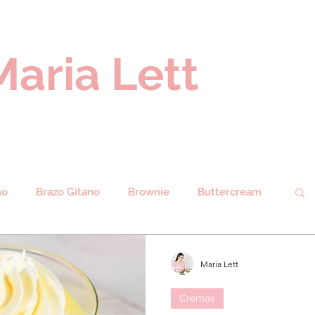
Maria Lett
ho
Brazo Gitano
Brownie
Buttercream
remas
Donuts
Cupcakes
Galletas
Maria Lett
Cremas
erengue
Mermeladas
Muffins
Navidad