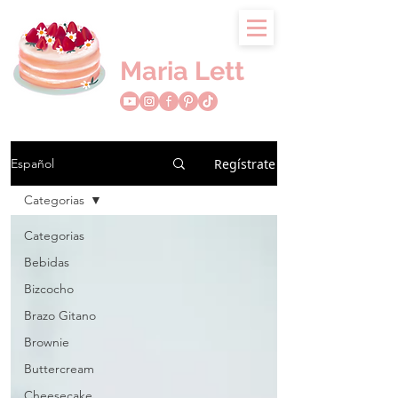
Maria Lett
Regístrate
Español
Categorias
Categorias
Bebidas
Bizcocho
Brazo Gitano
Brownie
Buttercream
Cheesecake