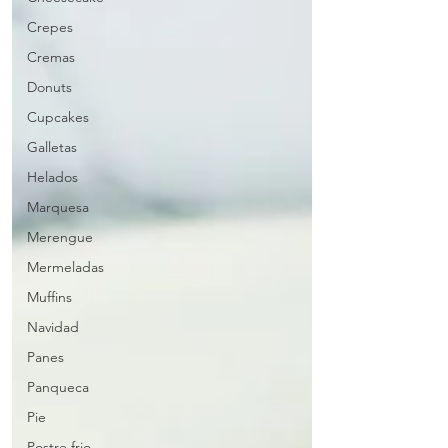
Crepes
Cremas
Donuts
Cupcakes
Galletas
Helados
Marquesa
Merengue
Mermeladas
Muffins
Navidad
Panes
Panqueca
Pie
Postre frio