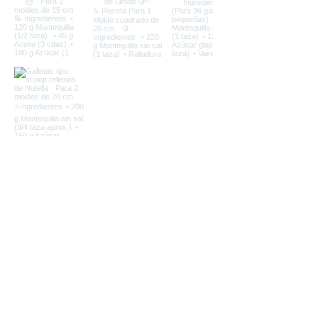
@marialett
Load More
Brigadeiro
Galletas
Limon
Muffins
Torta de Limon
bebida
bizcocho
brownie