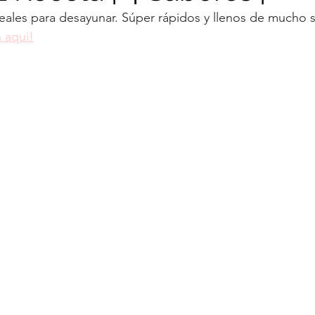
eales para desayunar. Súper rápidos y llenos de mucho 
Navidad
Panes
Panqueca
Pie
Postre f
 aqui!
Tortas
Brigadeiro
Tiramisu