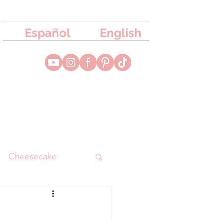
Español
English
Cheesecake
uesa
Merengue