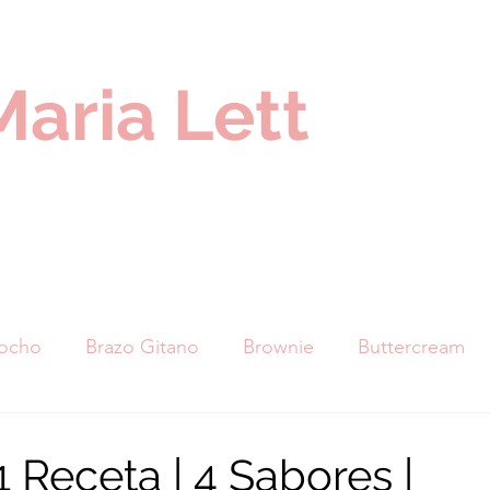
Maria Lett
cocho
Brazo Gitano
Brownie
Buttercream
nuts
Cupcakes
Galletas
Helados
Marq
 1 Receta | 4 Sabores |