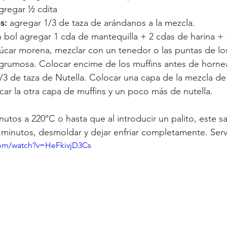
gregar ½ cdita 
s: 
agregar 1/3 de taza de arándanos a la mezcla.
n bol agregar 1 cda de mantequilla + 2 cdas de harina + 
úcar morena, mezclar con un tenedor o las puntas de lo
grumosa. Colocar encime de los muffins antes de hornea
/3 de taza de Nutella. Colocar una capa de la mezcla de 
ocar la otra capa de muffins y un poco más de nutella.
utos a 220°C o hasta que al introducir un palito, este sa
5 minutos, desmoldar y dejar enfriar completamente. Servi
com/watch?v=HeFkivjD3Cs