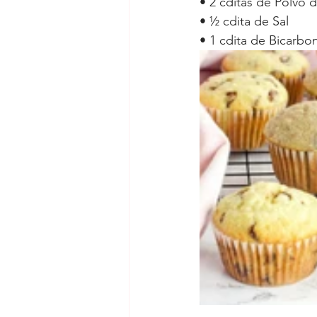
• 
2 cditas de Polvo 
• 
½ cdita de Sal
• 
1 cdita de Bicarbo