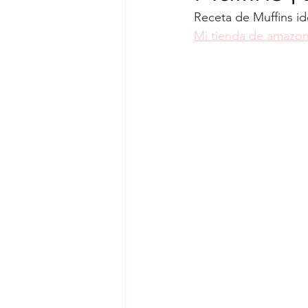
Receta de Muffins id
Mermeladas
Muffins
Mi tienda de amazon
Rollos de canela
Tartas