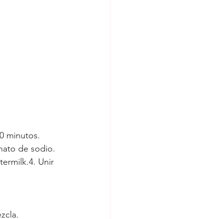
10 minutos.
onato de sodio.
termilk.4. Unir 
zcla.