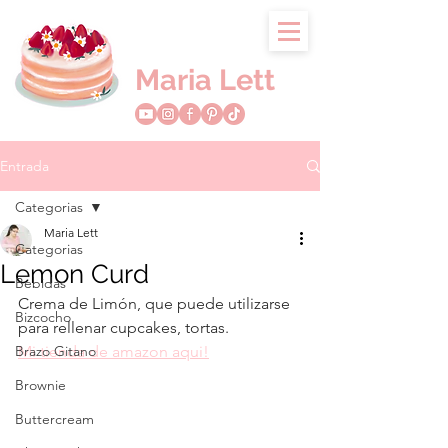
Maria Lett
Entrada
Categorias
Maria Lett
Categorias
Lemon Curd
Bebidas
Crema de Limón, que puede utilizarse 
Bizcocho
para rellenar cupcakes, tortas.
Brazo Gitano
Mi tienda de amazon aqui!
Brownie
Buttercream