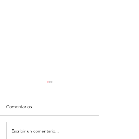
Comentarios
Glasé Real (Roya
Escribir un comentario...
Crema de Mantequilla |
Buttercream