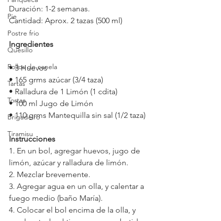
Duración: 1-2 semanas.
Pie
Cantidad: Aprox. 2 tazas (500 ml)
Postre frio
Ingredientes
Quesillo
Rollos de canela
• 3 Huevos
• 165 grms azúcar (3/4 taza)
Tartas
• Ralladura de 1 Limón (1 cdita)
Tortas
• 100 ml Jugo de Limón
• 110 grms Mantequilla sin sal (1/2 taza)
Brigadeiro
Tiramisu
Instrucciones
1. En un bol, agregar huevos, jugo de 
limón, azúcar y ralladura de limón. 
2. Mezclar brevemente.
3. Agregar agua en un olla, y calentar a 
fuego medio (baño María).
4. Colocar el bol encima de la olla, y 