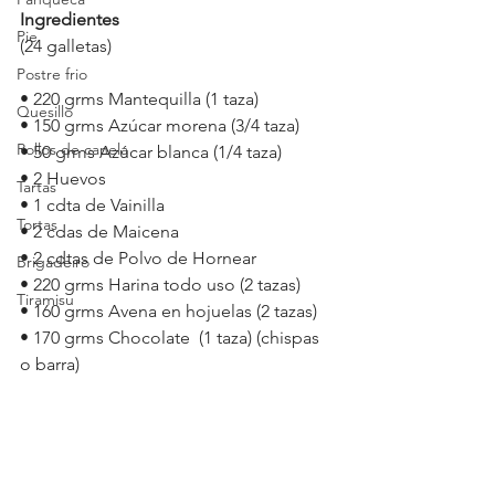
Ingredientes
Pie
(24 galletas)
Postre frio
• 220 grms Mantequilla (1 taza) 
Quesillo
• 150 grms Azúcar morena (3/4 taza)
Rollos de canela
• 50 grms Azúcar blanca (1/4 taza)
• 2 Huevos
Tartas
• 1 cdta de Vainilla
Tortas
• 2 cdas de Maicena
• 2 cdtas de Polvo de Hornear
Brigadeiro
• 220 grms Harina todo uso (2 tazas) 
Tiramisu
• 160 grms Avena en hojuelas (2 tazas)
• 170 grms Chocolate  (1 taza) (chispas 
o barra)