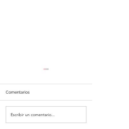
Comentarios
Galletas de Man
Galletas con Mermelada
Escribir un comentario...