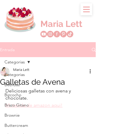
Maria Lett
Entrada
Categorias
Maria Lett
Categorias
Galletas de Avena
Bebidas
Deliciosas galletas con avena y 
Bizcocho
chocolate.
Brazo Gitano
Mi tienda de amazon aqui!
Brownie
Buttercream