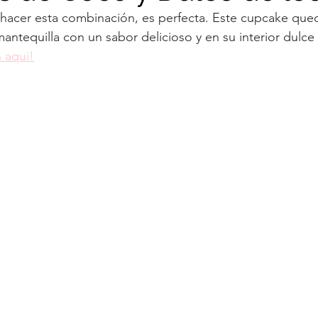
hacer esta combinación, es perfecta. Este cupcake que
Navidad
Panes
Panqueca
Pie
Postre f
mantequilla con un sabor delicioso y en su interior dulce
 aqui!
Tortas
Brigadeiro
Tiramisu