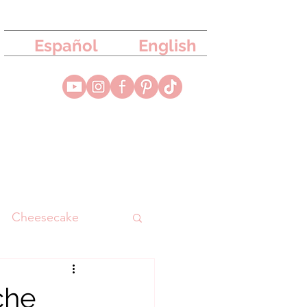
Español
English
Cheesecake
uesa
Merengue
che