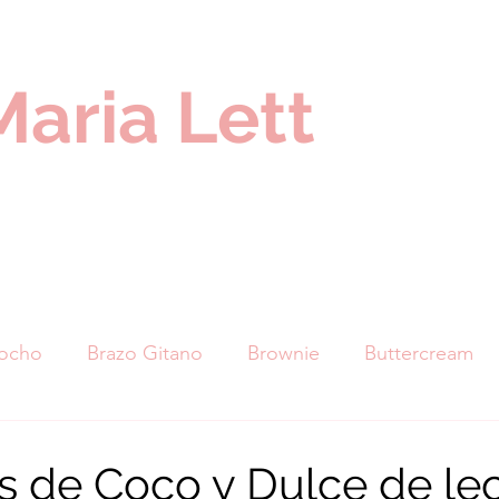
Maria Lett
cocho
Brazo Gitano
Brownie
Buttercream
nuts
Cupcakes
Galletas
Helados
Marq
 de Coco y Dulce de le