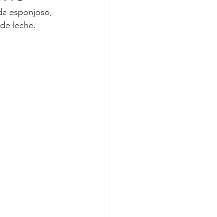
da esponjoso, 
rio
Quesillo
 de leche.