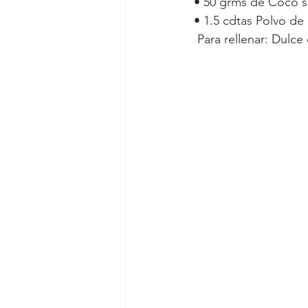
• 50 grms de Coco se
• 1.5 cdtas Polvo de
 Para rellenar: Dulc