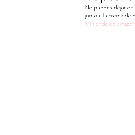
No puedes dejar de 
Mermeladas
Muffins
junto a la crema de 
Mi tienda de amazon
Rollos de canela
Tartas