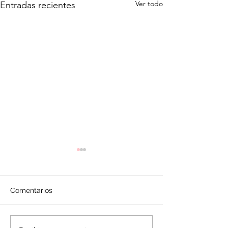
Ver todo
Entradas recientes
Comentarios
Cupcakes de Maracuyá