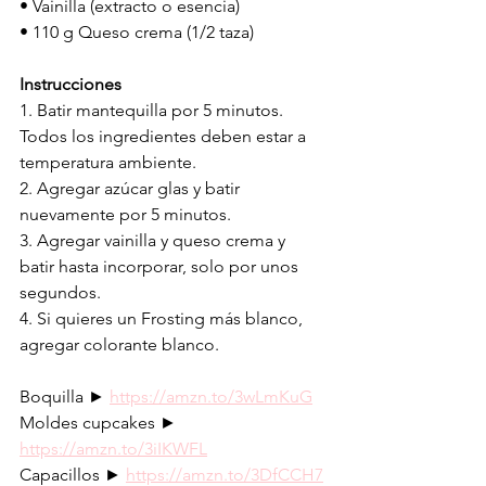
• Vainilla (extracto o esencia)
• 110 g Queso crema (1/2 taza)
Instrucciones
1. Batir mantequilla por 5 minutos. 
Todos los ingredientes deben estar a 
temperatura ambiente.
2. Agregar azúcar glas y batir 
nuevamente por 5 minutos.
3. Agregar vainilla y queso crema y 
batir hasta incorporar, solo por unos 
segundos.
4. Si quieres un Frosting más blanco, 
agregar colorante blanco. 
Boquilla ► 
https://amzn.to/3wLmKuG
Moldes cupcakes ► 
https://amzn.to/3iIKWFL
Capacillos ► 
https://amzn.to/3DfCCH7