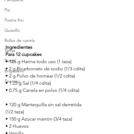
Pie
Postre frio
Quesillo
Rollos de canela
Ingredientes
Tartas
Para 12 cupcakes
Tortas
• 125 g Harina todo uso (1 taza)
• 2 g Bicarbonato de sodio (1/3 cdita)
Brigadeiro
• 2 g Polvo de hornear (1/2 cdita) 
Tiramisu
• 1.25 g Sal (1/4 cdita) 
• 0.75 g Canela en polvo (1/4 cdita)
• 120 g Mantequilla sin sal derretida 
(1/2 taza)
• 150 g Azúcar marrón (3/4 taza)
• 2 Huevos
• Vainilla