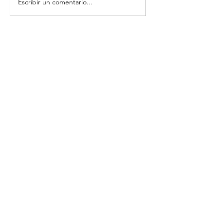
Cupcakes Marm
Escribir un comentario...