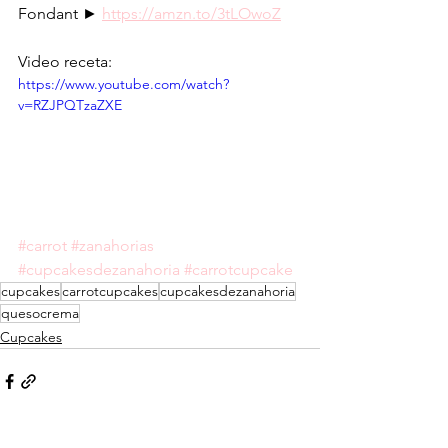
Fondant ► 
https://amzn.to/3tLOwoZ
Video receta:
https://www.youtube.com/watch?
v=RZJPQTzaZXE
#carrot
#zanahorias
#cupcakesdezanahoria
#carrotcupcake
cupcakes
carrotcupcakes
cupcakesdezanahoria
quesocrema
Cupcakes