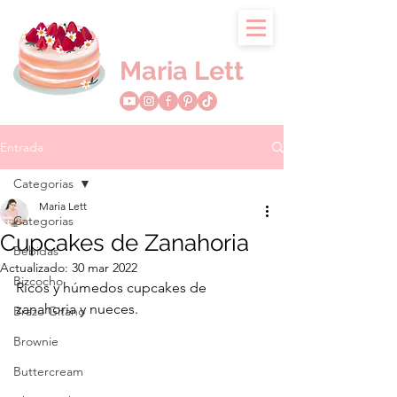
Maria Lett
Entrada
Categorias
Maria Lett
Categorias
Cupcakes de Zanahoria
Bebidas
Actualizado:
30 mar 2022
Bizcocho
Ricos y húmedos cupcakes de 
zanahoria y nueces.  
Brazo Gitano
Brownie
Buttercream