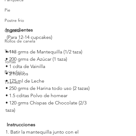
Pie
Postre frio
Ingredientes
Quesillo
(Para 12-14 cupcakes)
Rollos de canela
Tartas
• 113 grms de Mantequilla (1/2 taza)
• 200 grms de Azúcar (1 taza)
Tortas
• 1 cdta de Vainilla
Brigadeiro
• 2 huevos 
• 175 ml de Leche
Tiramisu
• 250 grms de Harina todo uso (2 tazas)
• 1.5 cditas Polvo de hornear
• 120 grms Chispas de Chocolate (2/3 
taza)
Instrucciones
1. Batir la mantequilla junto con el 