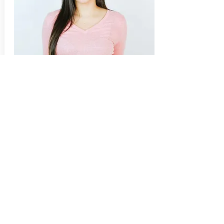
Hola! Me llamo Maria. Bienvenido! En
este espacio encontraras recetas
dulces.