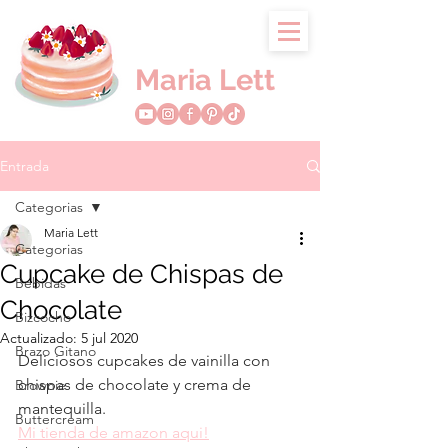
Maria Lett
Entrada
Categorias
Maria Lett
Categorias
Cupcake de Chispas de
Bebidas
Chocolate
Bizcocho
Actualizado:
5 jul 2020
Brazo Gitano
Deliciosos cupcakes de vainilla con 
chispas de chocolate y crema de 
Brownie
mantequilla.
Buttercream
Mi tienda de amazon aqui!