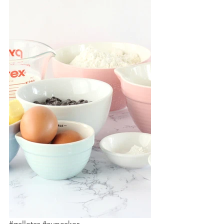
#galletas
#cupcakes