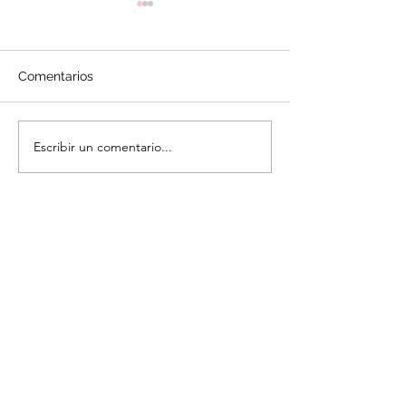
Comentarios
Cookie Cups
Cupcakes de M
Escribir un comentario...