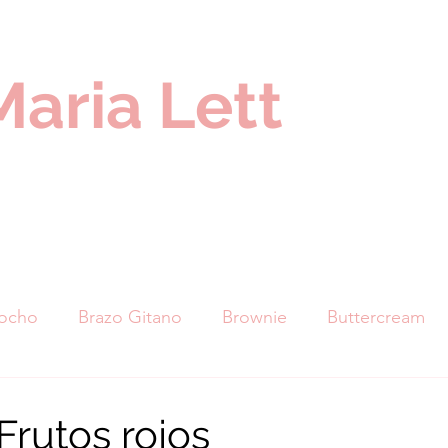
Maria Lett
cocho
Brazo Gitano
Brownie
Buttercream
nuts
Cupcakes
Galletas
Helados
Marq
Frutos rojos