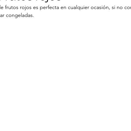
de frutos rojos es perfecta en cualquier ocasión, si no co
Navidad
Panes
Panqueca
Pie
Postre f
zar congeladas.  
Tortas
Brigadeiro
Tiramisu