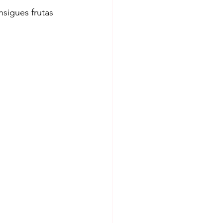
nsigues frutas 
rio
Quesillo