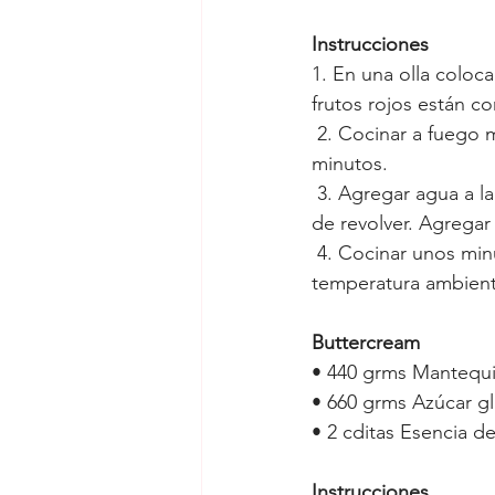
Instrucciones
1. En una olla coloca
frutos rojos están c
 2. Cocinar a fuego medio-bajo, revolviendo constantemente. Por aproximadamente 15 
minutos. 
 3. Agregar agua a la maicena y mezclar, agregarla a los frutos secos poco a poco y sin dejar 
de revolver. Agregar
 4. Cocinar unos minutos, luego colocar la mermelada en una taza y dejar que llegue a 
temperatura ambiente,
Buttercream
• 
440 grms Mantequill
• 
660 grms Azúcar gla
• 
2 cditas Esencia d
Instrucciones