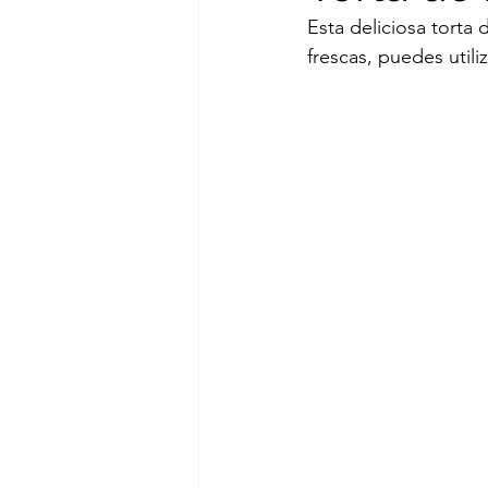
Esta deliciosa torta 
Mermeladas
Muffins
frescas, puedes utili
Rollos de canela
Tartas