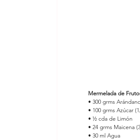
Mermelada de Frutos
• 
300 grms Arándanos
• 
100 grms Azúcar (1/
• 
½ cda de Limón
• 
24 grms Maicena (3
• 
30 ml Agua