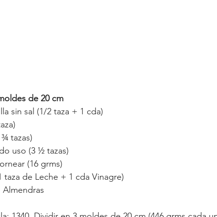
 moldes de 20 cm
a sin sal (1/2 taza + 1 cda)
taza)
 ¾ tazas)
do uso (3 ½ tazas)
hornear (16 grms)
1 taza de Leche + 1 cda Vinagre)
e Almendras
la: 1340. Dividir en 3 moldes de 20 cm (446 grms cada u