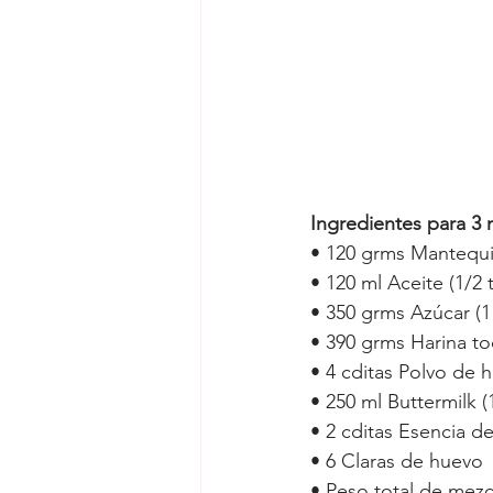
Ingredientes para 3
• 
120 grms Mantequill
• 
120 ml Aceite (1/2 
• 
350 grms Azúcar (1
• 
390 grms Harina to
• 
4 cditas Polvo de 
• 
250 ml Buttermilk (
• 
2 cditas Esencia d
• 
6 Claras de huevo 
• 
Peso total de mezc