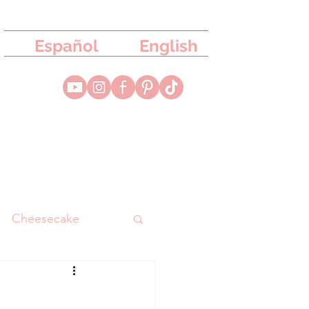
Español
English
Cheesecake
uesa
Merengue