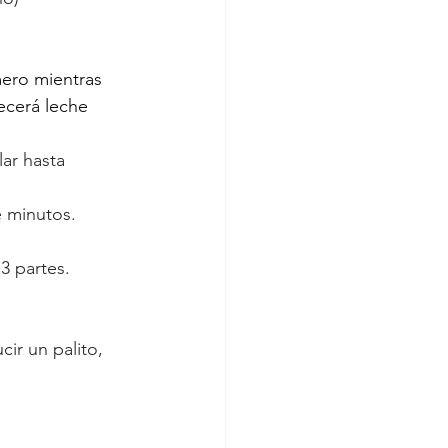
ero mientras 
ecerá leche 
ar hasta 
e minutos. 
3 partes. 
ir un palito, 