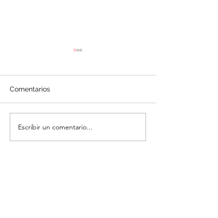
Comentarios
Torta Selva Neg
Bizcocho de Vainilla
Escribir un comentario...