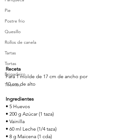
Pie
Postre frio
Quesillo
Rollos de canela
Tartas
Tortas
Receta
Brigadeiro
Para 1 molde de 17 cm de ancho por 
10 cm de alto
Tiramisu
Ingredientes
• 5 Huevos
• 200 g Azúcar (1 taza)
• Vainilla
• 60 ml Leche (1/4 taza)
• 8 g Maicena (1 cda)