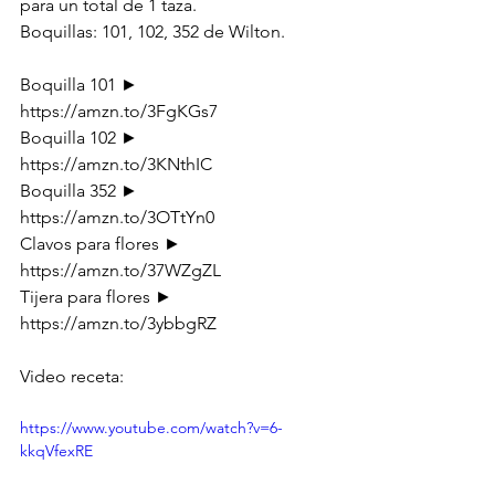
para un total de 1 taza. 
Boquillas: 101, 102, 352 de Wilton. 
Boquilla 101 ► 
https://amzn.to/3FgKGs7 
Boquilla 102 ► 
https://amzn.to/3KNthIC
Boquilla 352 ► 
https://amzn.to/3OTtYn0 
Clavos para flores ► 
https://amzn.to/37WZgZL 
Tijera para flores ► 
https://amzn.to/3ybbgRZ 
Video receta:
https://www.youtube.com/watch?v=6-
kkqVfexRE