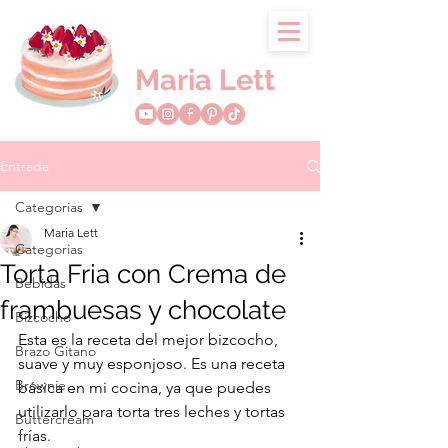
Maria Lett
Entrada
Categorias
Maria Lett
Categorias
Torta Fria con Crema de
Bebidas
frambuesas y chocolate
Bizcocho
Esta es la receta del mejor bizcocho, 
Brazo Gitano
suave y muy esponjoso. Es una receta 
Brownie
básica en mi cocina, ya que puedes 
utilizarlo para torta tres leches y tortas 
Buttercream
frías. 