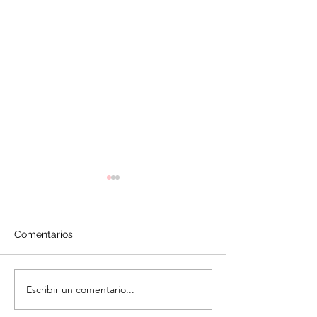
Comentarios
Ponche crema
Mini Tortas para Navidad
Escribir un comentario...