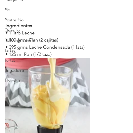
Pie
Postre frio
Ingredientes
Quesillo
• 1 litro Leche
• 100 grms Flan (2 cajitas)
Rollos de canela
• 395 grms Leche Condensada (1 lata)
Tartas
• 125 ml Ron (1/2 taza)
Tortas
Brigadeiro
Tiramisu