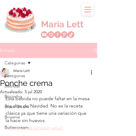
Maria Lett
Entrada
Categorias
Maria Lett
Categorias
Ponche crema
Bebidas
Actualizado:
5 jul 2020
Bizcocho
Esta bebida no puede faltar en la mesa 
los días de Navidad. No es la receta 
Brazo Gitano
clásica ya que tiene una variación que 
Brownie
la hace sin huevos. 
Buttercream
Mi tienda de amazon aqui!